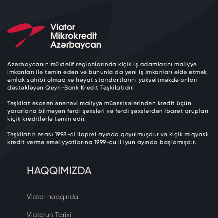
Azərbaycanın müxtəlif regionlarında kiçik iş adamlarını maliyyə
imkanları ilə təmin edən və bununla da yeni iş imkanları əldə etmək,
əmlak sahibi olmaq və həyat standartlarını yüksəltməkdə onları
dəstəkləyən Qeyri-Bank Kredit Təşkilatıdır.
Təşkilat əsasən ənənəvi maliyyə müəssisələrindən kredit üçün
yararlana bilməyən fərdi şəxsləri və fərdi şəxslərdən ibarət qrupları
kiçik kreditlərlə təmin edir.
Təşkilatın əsası 1998-ci ilaprel ayında qoyulmuşdur və kiçik miqyaslı
kredit vermə əməliyyatlarına 1999-cu il iyun ayında başlamışdır.
HAQQIMIZDA
Viator haqqında
Viatorun Tarixi