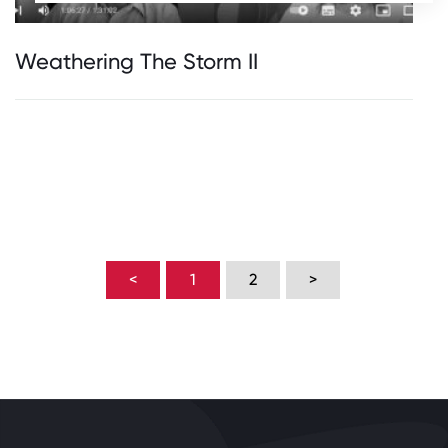
Weathering The Storm II
<
1
2
>