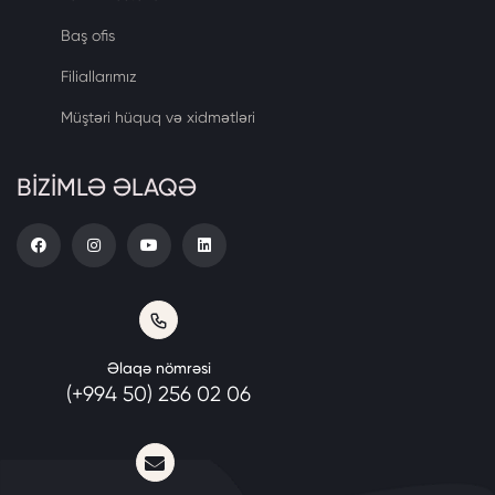
Baş ofis
Filiallarımız
Müştəri hüquq və xidmətləri
BİZİMLƏ ƏLAQƏ
Əlaqə nömrəsi
(+994 50) 256 02 06