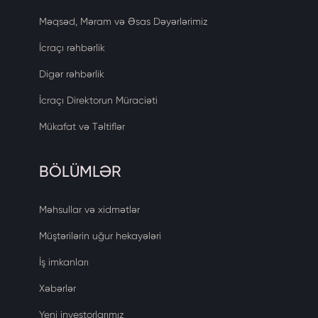
Məqsəd, Məram və Əsas Dəyərlərimiz
İcraçı rəhbərlik
Digər rəhbərlik
İcraçı Direktorun Müraciəti
Mükafat və Təltiflər
BÖLÜMLƏR
Məhsullar və xidmətlər
Müştərilərin uğur hekayələri
İş imkanları
Xəbərlər
Yeni investorlarımız