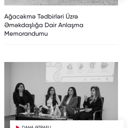
Ağacəkmə Tədbirləri Üzrə
Əməkdaşlığa Dair Anlaşma
Memorandumu
DAHA ƏTRAFLI