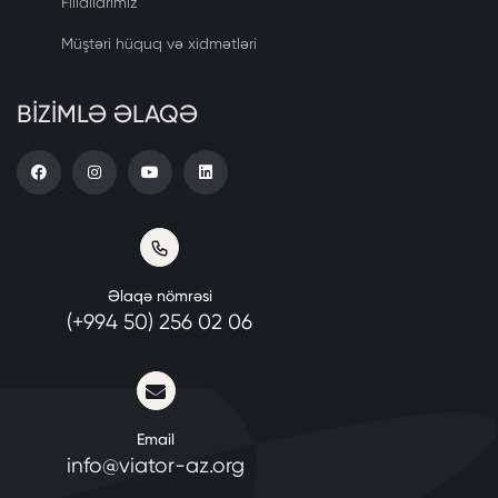
Filiallarımız
Müştəri hüquq və xidmətləri
BİZİMLƏ ƏLAQƏ
Əlaqə nömrəsi
(+994 50) 256 02 06
Email
info@viator-az.org