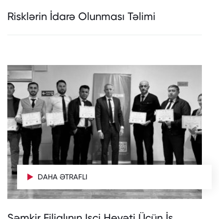
Risklərin İdarə Olunması Təlimi
DAHA ƏTRAFLI
Şəmkir Filialının Işçi Heyəti Üçün İş