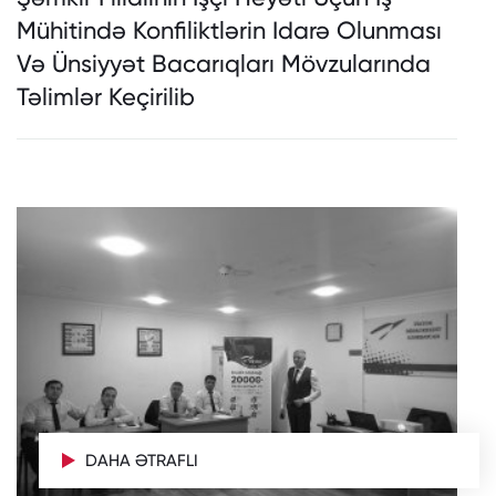
Mühitində Konfiliktlərin Idarə Olunması
Və Ünsiyyət Bacarıqları Mövzularında
Təlimlər Keçirilib
DAHA ƏTRAFLI