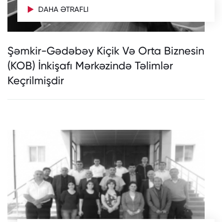
DAHA ƏTRAFLI
Şəmkir-Gədəbəy Kiçik Və Orta Biznesin
(KOB) İnkişafı Mərkəzində Təlimlər
Keçrilmişdir