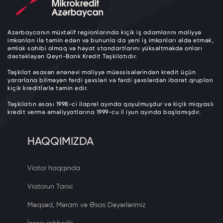
Azərbaycanın müxtəlif regionlarında kiçik iş adamlarını maliyyə
imkanları ilə təmin edən və bununla da yeni iş imkanları əldə etmək,
əmlak sahibi olmaq və həyat standartlarını yüksəltməkdə onları
dəstəkləyən Qeyri-Bank Kredit Təşkilatıdır.
Təşkilat əsasən ənənəvi maliyyə müəssisələrindən kredit üçün
yararlana bilməyən fərdi şəxsləri və fərdi şəxslərdən ibarət qrupları
kiçik kreditlərlə təmin edir.
Təşkilatın əsası 1998-ci ilaprel ayında qoyulmuşdur və kiçik miqyaslı
kredit vermə əməliyyatlarına 1999-cu il iyun ayında başlamışdır.
HAQQIMIZDA
Viator haqqında
Viatorun Tarixi
Məqsəd, Məram və Əsas Dəyərlərimiz