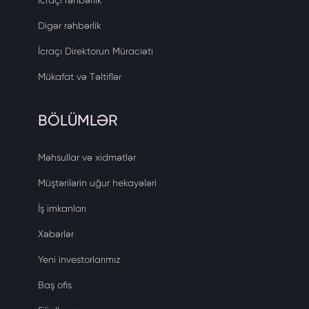
İcraçı rəhbərlik
Digər rəhbərlik
İcraçı Direktorun Müraciəti
Mükafat və Təltiflər
BÖLÜMLƏR
Məhsullar və xidmətlər
Müştərilərin uğur hekayələri
İş imkanları
Xəbərlər
Yeni investorlarımız
Baş ofis