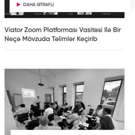
DAHA ƏTRAFLI
Viator Zoom Platforması Vasitəsi Ilə Bir
Neçə Mövzuda Təlimlər Keçirib