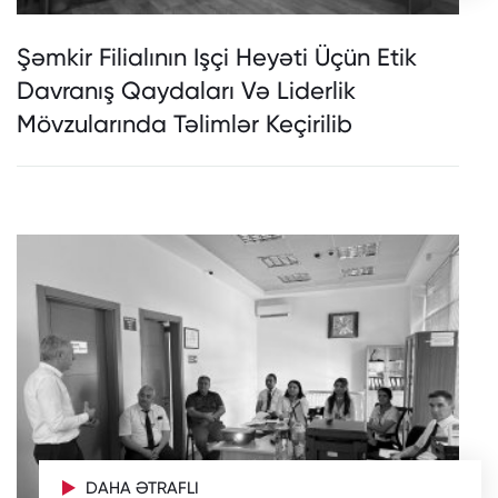
Şəmkir Filialının Işçi Heyəti Üçün Etik
Davranış Qaydaları Və Liderlik
Mövzularında Təlimlər Keçirilib
DAHA ƏTRAFLI